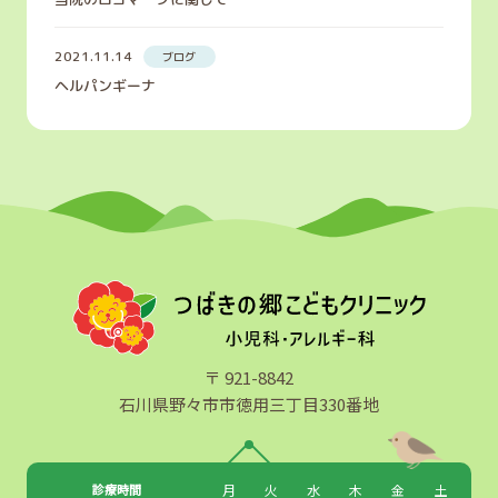
2021.11.14
ブログ
ヘルパンギーナ
〒 921-8842
石川県野々市市徳用三丁目330番地
診療時間
月
火
水
木
金
土