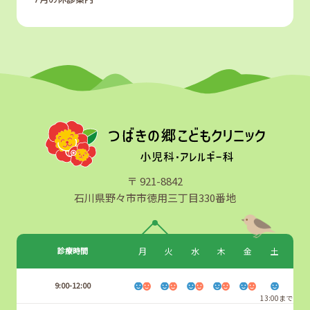
〒 921-8842
石川県野々市市徳用三丁目330番地
診療時間
月
火
水
木
金
土
9:00-12:00
13:00まで