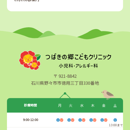
〒 921-8842
石川県野々市市徳用三丁目330番地
診療時間
月
火
水
木
金
土
9:00-12:00
13:00まで