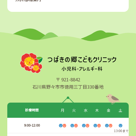
〒 921-8842
石川県野々市市徳用三丁目330番地
診療時間
月
火
水
木
金
土
9:00-12:00
13:00まで